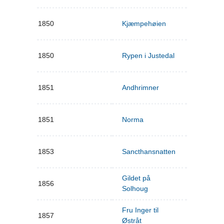
1850
Kjæmpehøien
1850
Rypen i Justedal
1851
Andhrimner
1851
Norma
1853
Sancthansnatten
Gildet på
1856
Solhoug
Fru Inger til
1857
Østråt