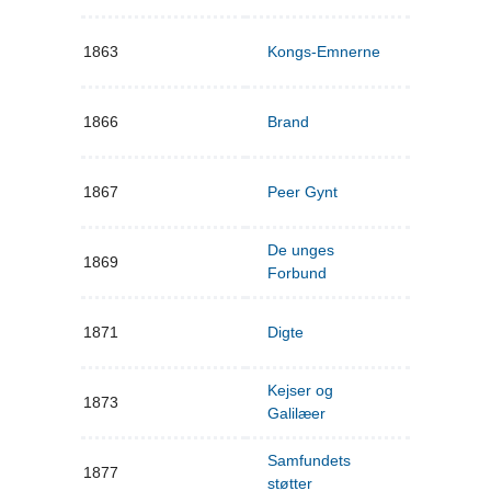
1863
Kongs-Emnerne
1866
Brand
1867
Peer Gynt
De unges
1869
Forbund
1871
Digte
Kejser og
1873
Galilæer
Samfundets
1877
støtter