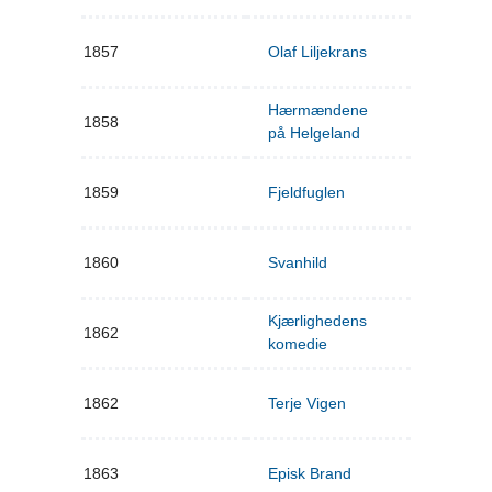
1857
Olaf Liljekrans
Hærmændene
1858
på Helgeland
1859
Fjeldfuglen
1860
Svanhild
Kjærlighedens
1862
komedie
1862
Terje Vigen
1863
Episk Brand