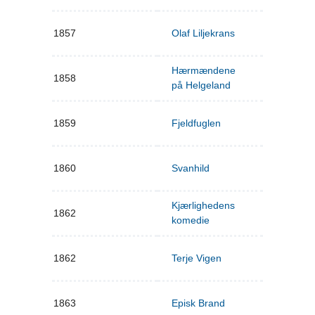
1857
Olaf Liljekrans
Hærmændene
1858
på Helgeland
1859
Fjeldfuglen
1860
Svanhild
Kjærlighedens
1862
komedie
1862
Terje Vigen
1863
Episk Brand