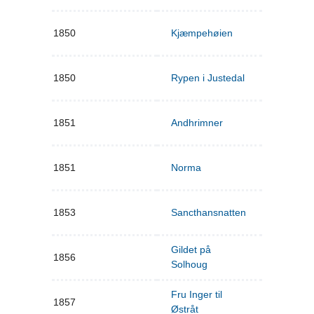
1850
Kjæmpehøien
1850
Rypen i Justedal
1851
Andhrimner
1851
Norma
1853
Sancthansnatten
Gildet på
1856
Solhoug
Fru Inger til
1857
Østråt