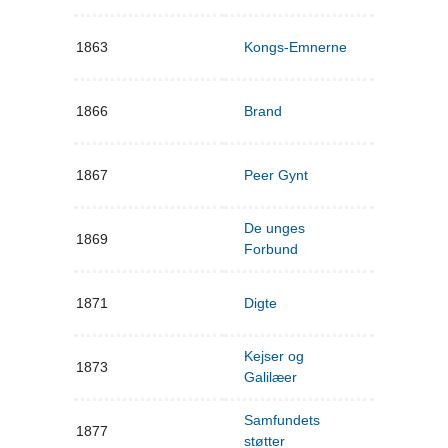
1863
Kongs-Emnerne
1866
Brand
1867
Peer Gynt
De unges
1869
Forbund
1871
Digte
Kejser og
1873
Galilæer
Samfundets
1877
støtter