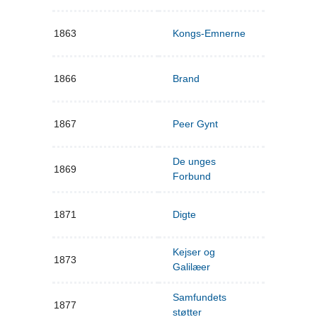
1863
Kongs-Emnerne
1866
Brand
1867
Peer Gynt
De unges
1869
Forbund
1871
Digte
Kejser og
1873
Galilæer
Samfundets
1877
støtter