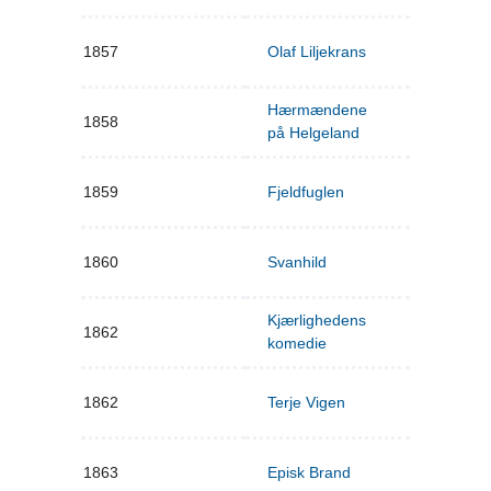
1857
Olaf Liljekrans
Hærmændene
1858
på Helgeland
1859
Fjeldfuglen
1860
Svanhild
Kjærlighedens
1862
komedie
1862
Terje Vigen
1863
Episk Brand