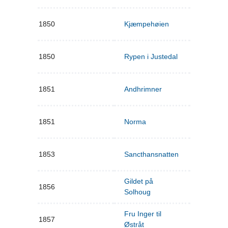
1850
Kjæmpehøien
1850
Rypen i Justedal
1851
Andhrimner
1851
Norma
1853
Sancthansnatten
Gildet på
1856
Solhoug
Fru Inger til
1857
Østråt