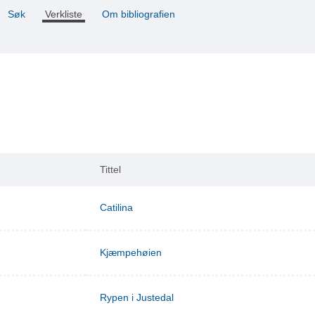
Søk
Verkliste
Om bibliografien
Tittel
Catilina
Kjæmpehøien
Rypen i Justedal