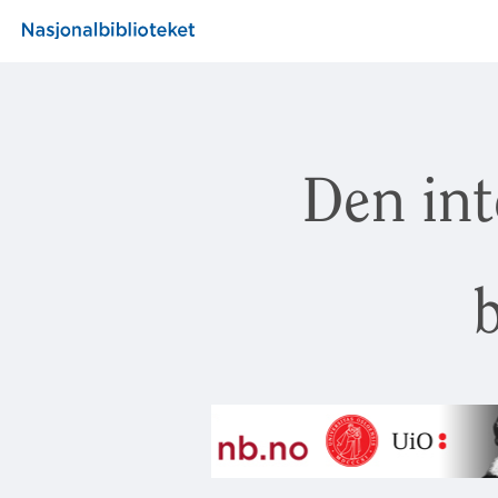
Den int
b