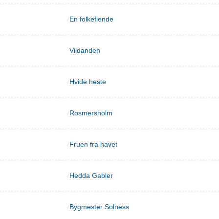
En folkefiende
Vildanden
Hvide heste
Rosmersholm
Fruen fra havet
Hedda Gabler
Bygmester Solness