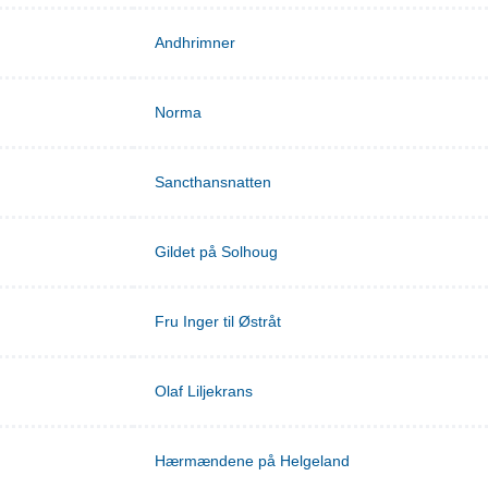
Andhrimner
Norma
Sancthansnatten
Gildet på Solhoug
Fru Inger til Østråt
Olaf Liljekrans
Hærmændene på Helgeland