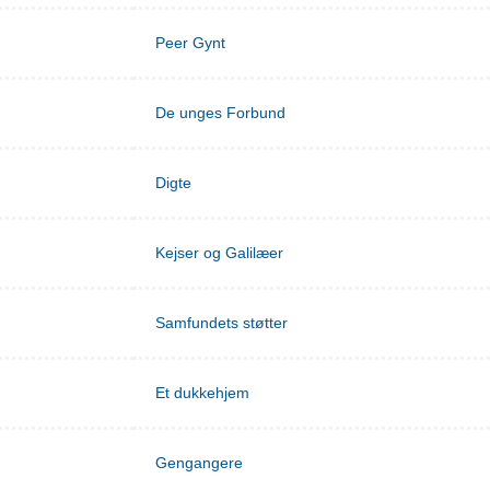
Peer Gynt
De unges Forbund
Digte
Kejser og Galilæer
Samfundets støtter
Et dukkehjem
Gengangere