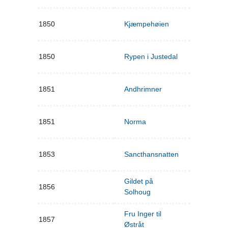
1850
Kjæmpehøien
1850
Rypen i Justedal
1851
Andhrimner
1851
Norma
1853
Sancthansnatten
Gildet på
1856
Solhoug
Fru Inger til
1857
Østråt