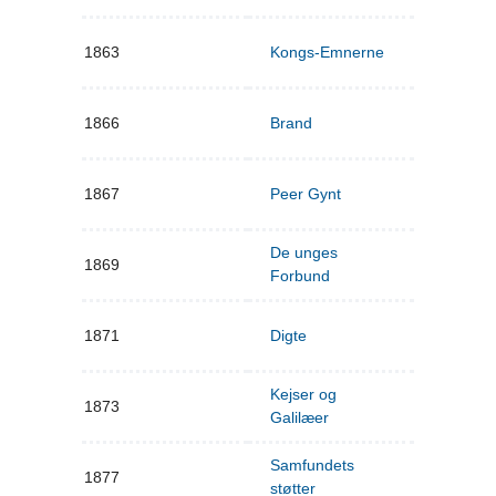
1863
Kongs-Emnerne
1866
Brand
1867
Peer Gynt
De unges
1869
Forbund
1871
Digte
Kejser og
1873
Galilæer
Samfundets
1877
støtter