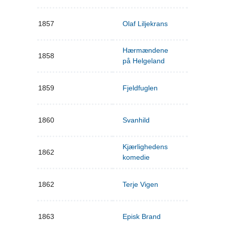
1857
Olaf Liljekrans
Hærmændene
1858
på Helgeland
1859
Fjeldfuglen
1860
Svanhild
Kjærlighedens
1862
komedie
1862
Terje Vigen
1863
Episk Brand