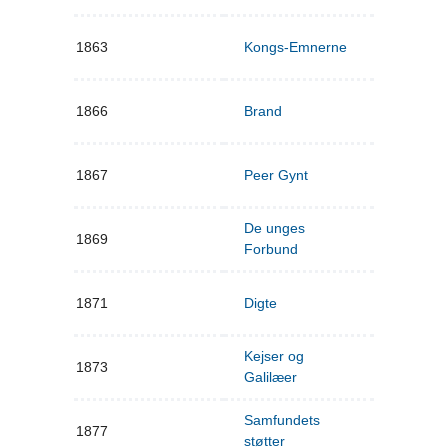
1863
Kongs-Emnerne
1866
Brand
1867
Peer Gynt
De unges
1869
Forbund
1871
Digte
Kejser og
1873
Galilæer
Samfundets
1877
støtter