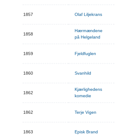
1857
Olaf Liljekrans
Hærmændene
1858
på Helgeland
1859
Fjeldfuglen
1860
Svanhild
Kjærlighedens
1862
komedie
1862
Terje Vigen
1863
Episk Brand