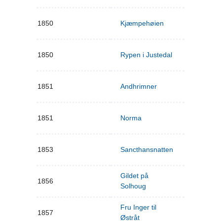
1850
Kjæmpehøien
1850
Rypen i Justedal
1851
Andhrimner
1851
Norma
1853
Sancthansnatten
Gildet på
1856
Solhoug
Fru Inger til
1857
Østråt