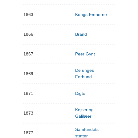
1863
Kongs-Emnerne
1866
Brand
1867
Peer Gynt
De unges
1869
Forbund
1871
Digte
Kejser og
1873
Galilæer
Samfundets
1877
støtter