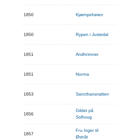
1850
Kjæmpehøien
1850
Rypen i Justedal
1851
Andhrimner
1851
Norma
1853
Sancthansnatten
Gildet på
1856
Solhoug
Fru Inger til
1857
Østråt