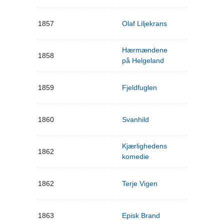
1857
Olaf Liljekrans
Hærmændene
1858
på Helgeland
1859
Fjeldfuglen
1860
Svanhild
Kjærlighedens
1862
komedie
1862
Terje Vigen
1863
Episk Brand