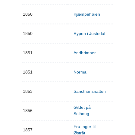
1850
Kjæmpehøien
1850
Rypen i Justedal
1851
Andhrimner
1851
Norma
1853
Sancthansnatten
Gildet på
1856
Solhoug
Fru Inger til
1857
Østråt