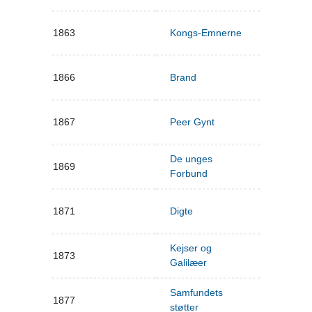
1863
Kongs-Emnerne
1866
Brand
1867
Peer Gynt
De unges
1869
Forbund
1871
Digte
Kejser og
1873
Galilæer
Samfundets
1877
støtter