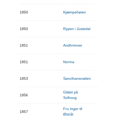
1850
Kjæmpehøien
1850
Rypen i Justedal
1851
Andhrimner
1851
Norma
1853
Sancthansnatten
Gildet på
1856
Solhoug
Fru Inger til
1857
Østråt