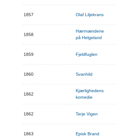
1857
Olaf Liljekrans
Hærmændene
1858
på Helgeland
1859
Fjeldfuglen
1860
Svanhild
Kjærlighedens
1862
komedie
1862
Terje Vigen
1863
Episk Brand