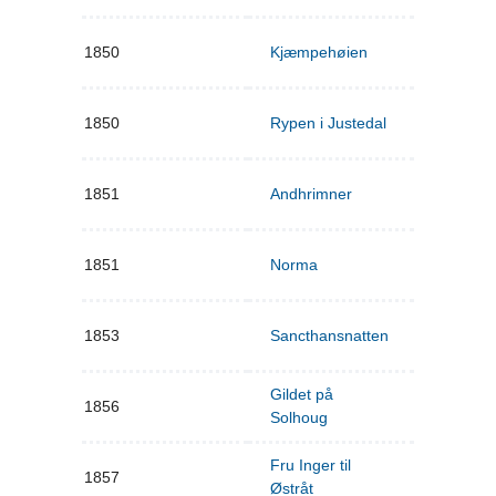
1850
Kjæmpehøien
1850
Rypen i Justedal
1851
Andhrimner
1851
Norma
1853
Sancthansnatten
Gildet på
1856
Solhoug
Fru Inger til
1857
Østråt