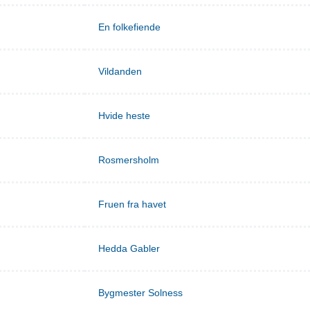
En folkefiende
Vildanden
Hvide heste
Rosmersholm
Fruen fra havet
Hedda Gabler
Bygmester Solness