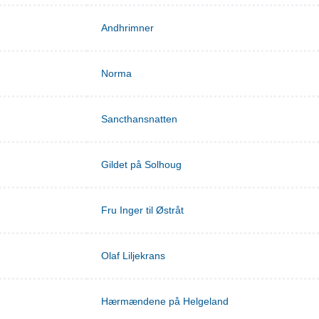
Andhrimner
Norma
Sancthansnatten
Gildet på Solhoug
Fru Inger til Østråt
Olaf Liljekrans
Hærmændene på Helgeland