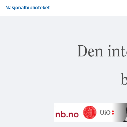
Den int
b