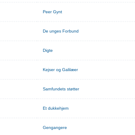
Peer Gynt
De unges Forbund
Digte
Kejser og Galilæer
Samfundets støtter
Et dukkehjem
Gengangere