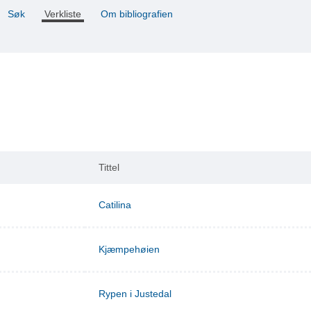
Søk
Verkliste
Om bibliografien
Tittel
Catilina
Kjæmpehøien
Rypen i Justedal