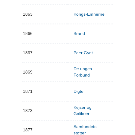
1863
Kongs-Emnerne
1866
Brand
1867
Peer Gynt
De unges
1869
Forbund
1871
Digte
Kejser og
1873
Galilæer
Samfundets
1877
støtter