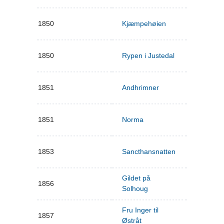
1850
Kjæmpehøien
1850
Rypen i Justedal
1851
Andhrimner
1851
Norma
1853
Sancthansnatten
Gildet på
1856
Solhoug
Fru Inger til
1857
Østråt