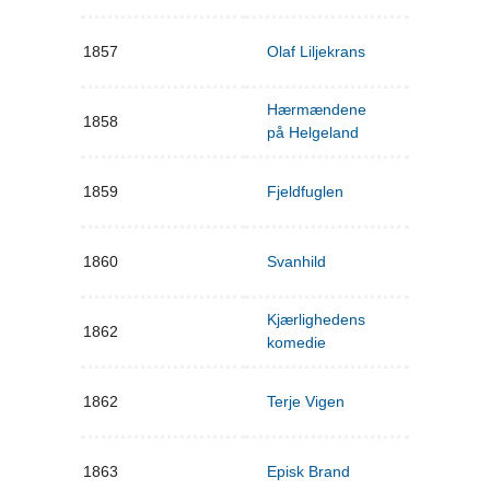
1857
Olaf Liljekrans
Hærmændene
1858
på Helgeland
1859
Fjeldfuglen
1860
Svanhild
Kjærlighedens
1862
komedie
1862
Terje Vigen
1863
Episk Brand