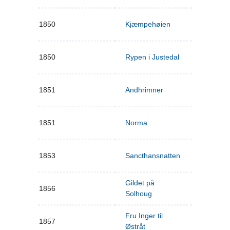
1850
Kjæmpehøien
1850
Rypen i Justedal
1851
Andhrimner
1851
Norma
1853
Sancthansnatten
Gildet på
1856
Solhoug
Fru Inger til
1857
Østråt