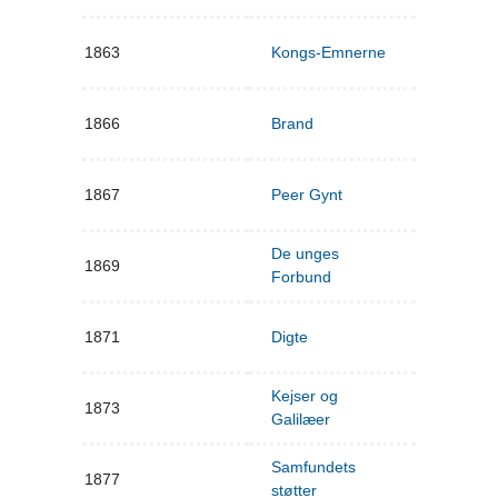
1863
Kongs-Emnerne
1866
Brand
1867
Peer Gynt
De unges
1869
Forbund
1871
Digte
Kejser og
1873
Galilæer
Samfundets
1877
støtter