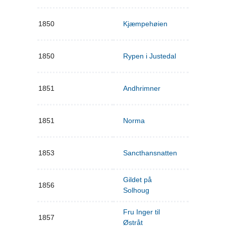
1850
Kjæmpehøien
1850
Rypen i Justedal
1851
Andhrimner
1851
Norma
1853
Sancthansnatten
Gildet på
1856
Solhoug
Fru Inger til
1857
Østråt