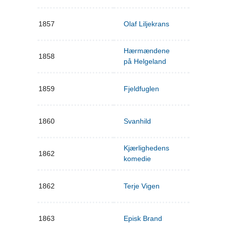
1857
Olaf Liljekrans
Hærmændene
1858
på Helgeland
1859
Fjeldfuglen
1860
Svanhild
Kjærlighedens
1862
komedie
1862
Terje Vigen
1863
Episk Brand