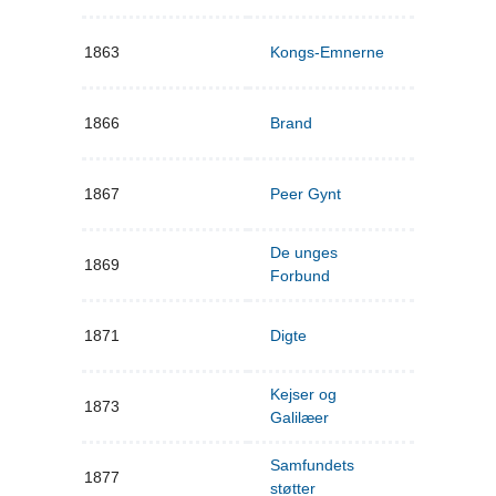
1863
Kongs-Emnerne
1866
Brand
1867
Peer Gynt
De unges
1869
Forbund
1871
Digte
Kejser og
1873
Galilæer
Samfundets
1877
støtter