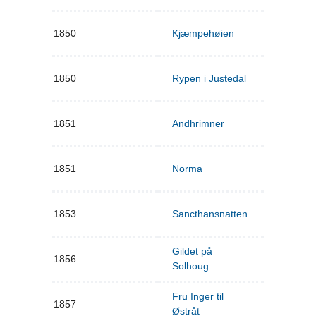
1850
Kjæmpehøien
1850
Rypen i Justedal
1851
Andhrimner
1851
Norma
1853
Sancthansnatten
Gildet på
1856
Solhoug
Fru Inger til
1857
Østråt