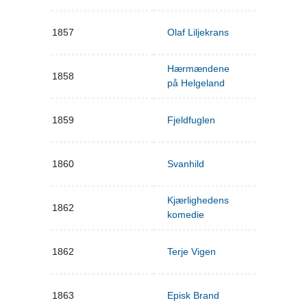
1857
Olaf Liljekrans
Hærmændene
1858
på Helgeland
1859
Fjeldfuglen
1860
Svanhild
Kjærlighedens
1862
komedie
1862
Terje Vigen
1863
Episk Brand