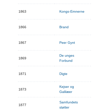
1863
Kongs-Emnerne
1866
Brand
1867
Peer Gynt
De unges
1869
Forbund
1871
Digte
Kejser og
1873
Galilæer
Samfundets
1877
støtter