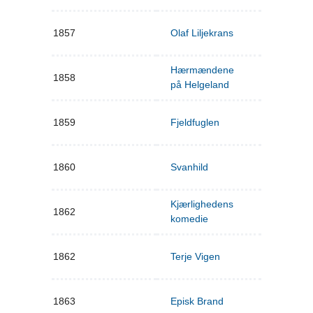
1857
Olaf Liljekrans
Hærmændene
1858
på Helgeland
1859
Fjeldfuglen
1860
Svanhild
Kjærlighedens
1862
komedie
1862
Terje Vigen
1863
Episk Brand