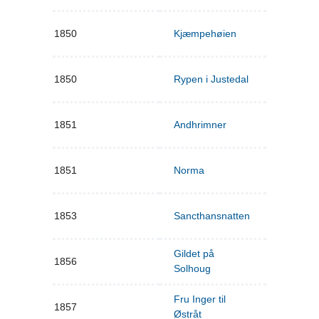
1850
Kjæmpehøien
1850
Rypen i Justedal
1851
Andhrimner
1851
Norma
1853
Sancthansnatten
Gildet på
1856
Solhoug
Fru Inger til
1857
Østråt