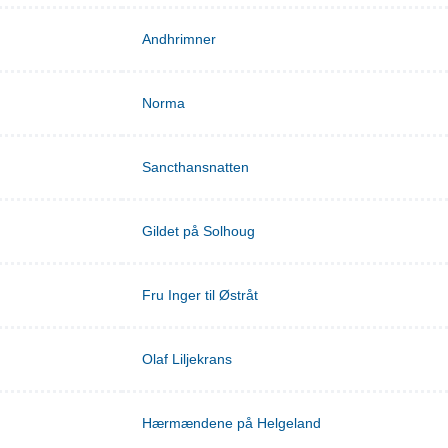
Andhrimner
Norma
Sancthansnatten
Gildet på Solhoug
Fru Inger til Østråt
Olaf Liljekrans
Hærmændene på Helgeland