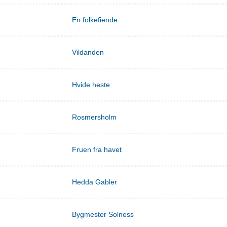
En folkefiende
Vildanden
Hvide heste
Rosmersholm
Fruen fra havet
Hedda Gabler
Bygmester Solness