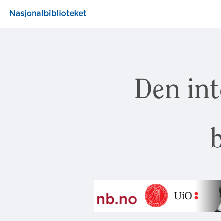
Den int
b