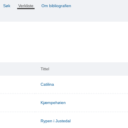
Søk
Verkliste
Om bibliografien
Tittel
Catilina
Kjæmpehøien
Rypen i Justedal