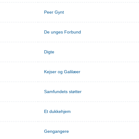
Peer Gynt
De unges Forbund
Digte
Kejser og Galilæer
Samfundets støtter
Et dukkehjem
Gengangere