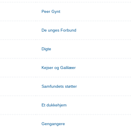
Peer Gynt
De unges Forbund
Digte
Kejser og Galilæer
Samfundets støtter
Et dukkehjem
Gengangere