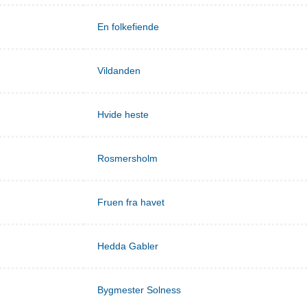
En folkefiende
Vildanden
Hvide heste
Rosmersholm
Fruen fra havet
Hedda Gabler
Bygmester Solness