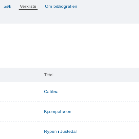
Søk
Verkliste
Om bibliografien
Tittel
Catilina
Kjæmpehøien
Rypen i Justedal