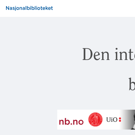
Den int
b