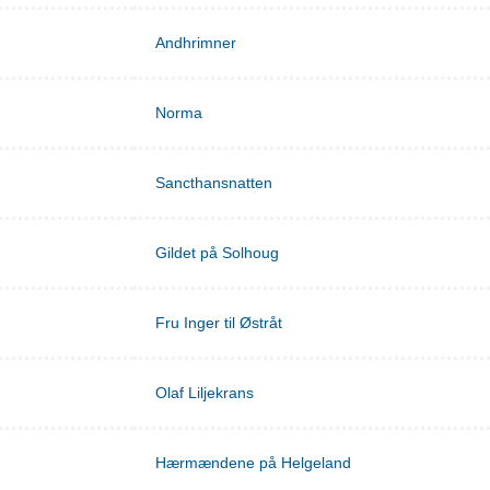
Andhrimner
Norma
Sancthansnatten
Gildet på Solhoug
Fru Inger til Østråt
Olaf Liljekrans
Hærmændene på Helgeland