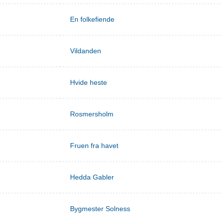
En folkefiende
Vildanden
Hvide heste
Rosmersholm
Fruen fra havet
Hedda Gabler
Bygmester Solness