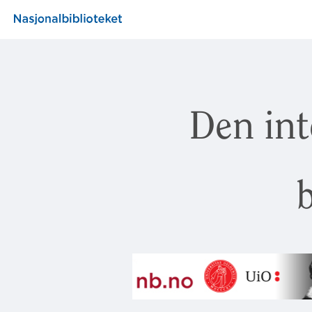
Den int
b