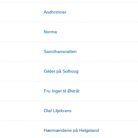
Andhrimner
Norma
Sancthansnatten
Gildet på Solhoug
Fru Inger til Østråt
Olaf Liljekrans
Hærmændene på Helgeland