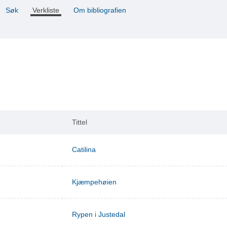
Søk
Verkliste
Om bibliografien
Tittel
Catilina
Kjæmpehøien
Rypen i Justedal