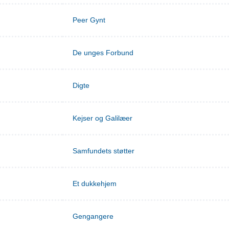
Peer Gynt
De unges Forbund
Digte
Kejser og Galilæer
Samfundets støtter
Et dukkehjem
Gengangere