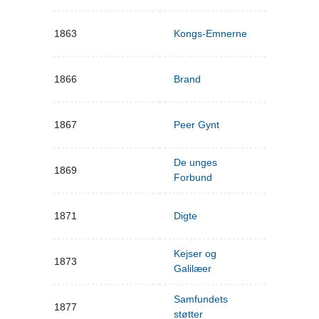
1863
Kongs-Emnerne
1866
Brand
1867
Peer Gynt
De unges
1869
Forbund
1871
Digte
Kejser og
1873
Galilæer
Samfundets
1877
støtter