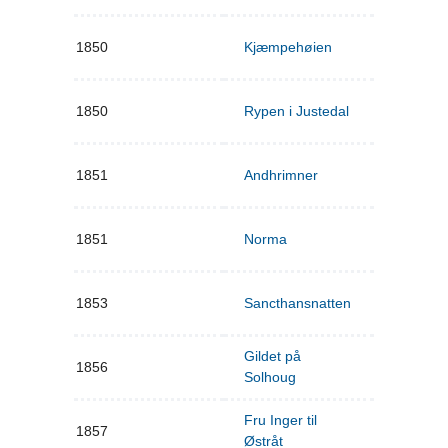
1850
Kjæmpehøien
1850
Rypen i Justedal
1851
Andhrimner
1851
Norma
1853
Sancthansnatten
Gildet på
1856
Solhoug
Fru Inger til
1857
Østråt