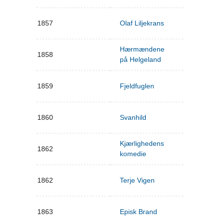
1857
Olaf Liljekrans
Hærmændene
1858
på Helgeland
1859
Fjeldfuglen
1860
Svanhild
Kjærlighedens
1862
komedie
1862
Terje Vigen
1863
Episk Brand