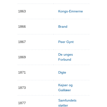
1863
Kongs-Emnerne
1866
Brand
1867
Peer Gynt
De unges
1869
Forbund
1871
Digte
Kejser og
1873
Galilæer
Samfundets
1877
støtter