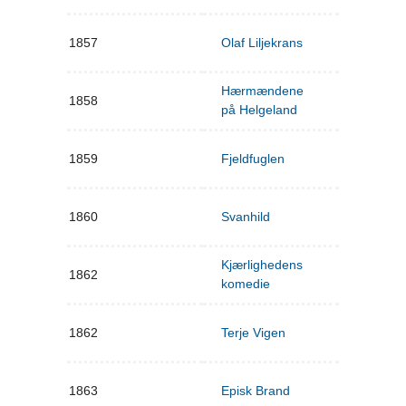
1857
Olaf Liljekrans
Hærmændene
1858
på Helgeland
1859
Fjeldfuglen
1860
Svanhild
Kjærlighedens
1862
komedie
1862
Terje Vigen
1863
Episk Brand