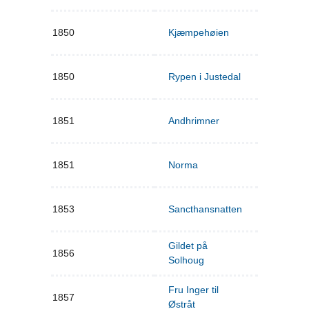
1850
Kjæmpehøien
1850
Rypen i Justedal
1851
Andhrimner
1851
Norma
1853
Sancthansnatten
Gildet på
1856
Solhoug
Fru Inger til
1857
Østråt