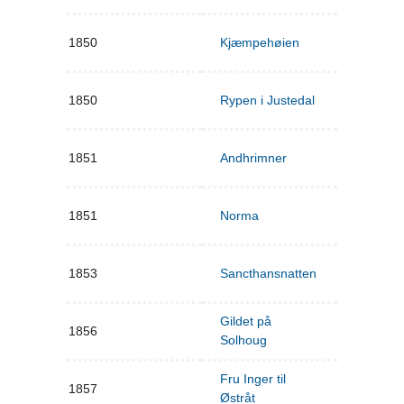
1850
Kjæmpehøien
1850
Rypen i Justedal
1851
Andhrimner
1851
Norma
1853
Sancthansnatten
Gildet på
1856
Solhoug
Fru Inger til
1857
Østråt