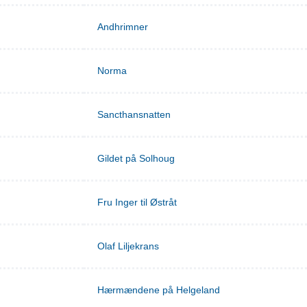
Andhrimner
Norma
Sancthansnatten
Gildet på Solhoug
Fru Inger til Østråt
Olaf Liljekrans
Hærmændene på Helgeland