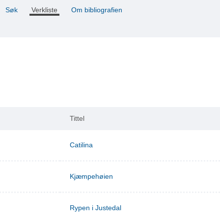
Søk
Verkliste
Om bibliografien
Tittel
Catilina
Kjæmpehøien
Rypen i Justedal