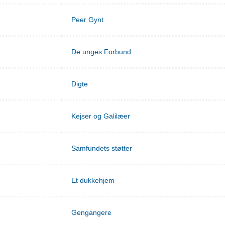
Peer Gynt
De unges Forbund
Digte
Kejser og Galilæer
Samfundets støtter
Et dukkehjem
Gengangere