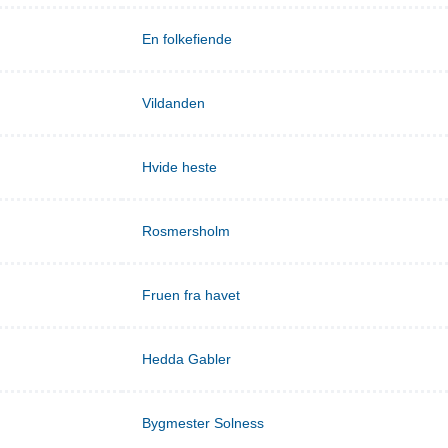
En folkefiende
Vildanden
Hvide heste
Rosmersholm
Fruen fra havet
Hedda Gabler
Bygmester Solness