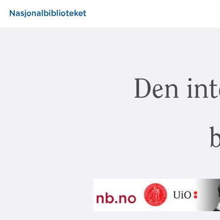
Den int
b