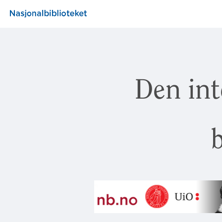
Den int
b