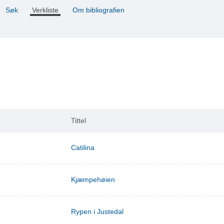
Søk
Verkliste
Om bibliografien
Tittel
Catilina
Kjæmpehøien
Rypen i Justedal