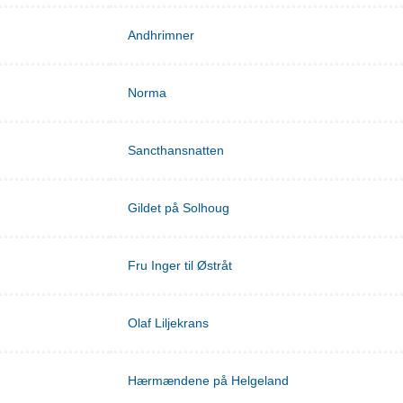
Andhrimner
Norma
Sancthansnatten
Gildet på Solhoug
Fru Inger til Østråt
Olaf Liljekrans
Hærmændene på Helgeland