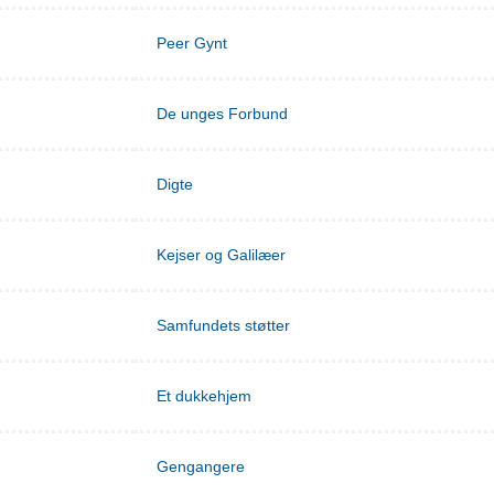
Peer Gynt
De unges Forbund
Digte
Kejser og Galilæer
Samfundets støtter
Et dukkehjem
Gengangere