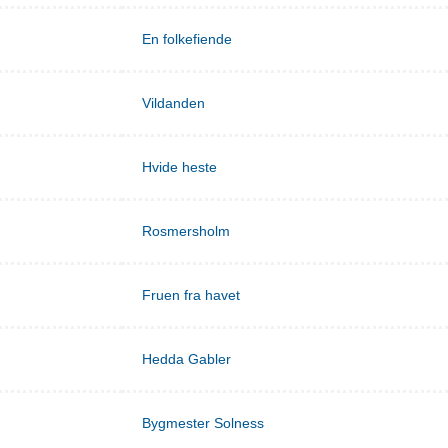
En folkefiende
Vildanden
Hvide heste
Rosmersholm
Fruen fra havet
Hedda Gabler
Bygmester Solness