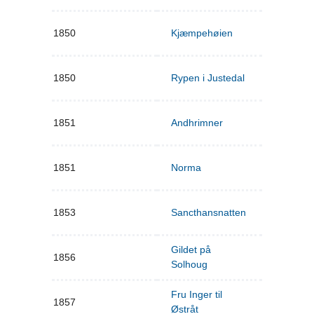
1850
Kjæmpehøien
1850
Rypen i Justedal
1851
Andhrimner
1851
Norma
1853
Sancthansnatten
Gildet på
1856
Solhoug
Fru Inger til
1857
Østråt