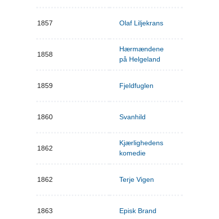
1857
Olaf Liljekrans
Hærmændene
1858
på Helgeland
1859
Fjeldfuglen
1860
Svanhild
Kjærlighedens
1862
komedie
1862
Terje Vigen
1863
Episk Brand