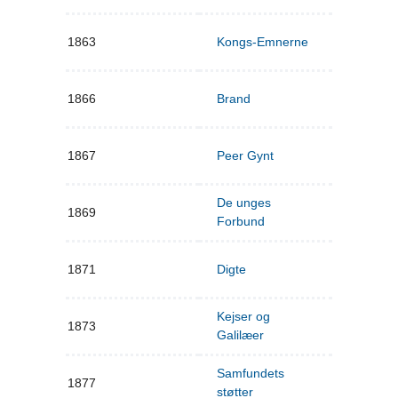
1863
Kongs-Emnerne
1866
Brand
1867
Peer Gynt
De unges
1869
Forbund
1871
Digte
Kejser og
1873
Galilæer
Samfundets
1877
støtter