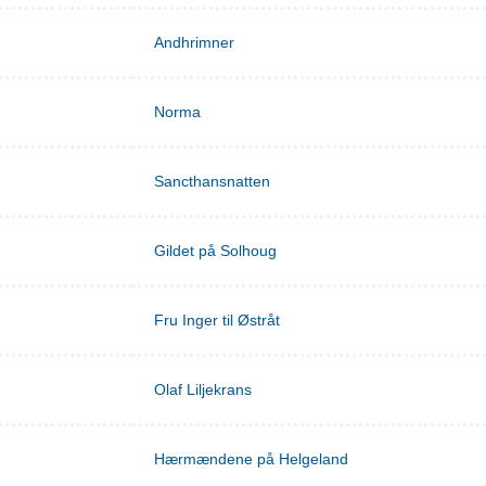
Andhrimner
Norma
Sancthansnatten
Gildet på Solhoug
Fru Inger til Østråt
Olaf Liljekrans
Hærmændene på Helgeland