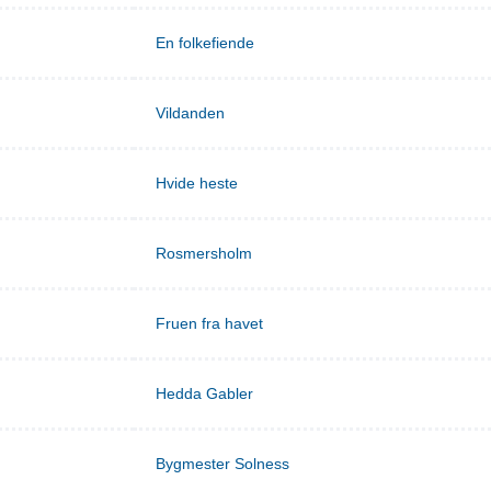
En folkefiende
Vildanden
Hvide heste
Rosmersholm
Fruen fra havet
Hedda Gabler
Bygmester Solness