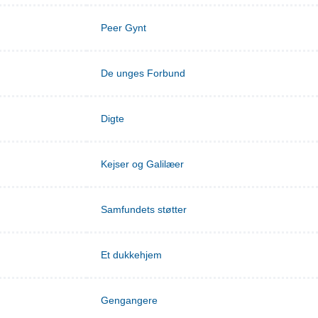
Peer Gynt
De unges Forbund
Digte
Kejser og Galilæer
Samfundets støtter
Et dukkehjem
Gengangere