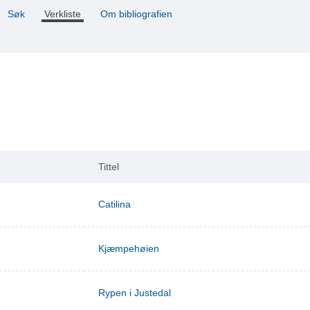
Søk
Verkliste
Om bibliografien
Tittel
Catilina
Kjæmpehøien
Rypen i Justedal