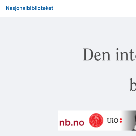
Den int
b