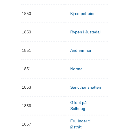
1850
Kjæmpehøien
1850
Rypen i Justedal
1851
Andhrimner
1851
Norma
1853
Sancthansnatten
Gildet på
1856
Solhoug
Fru Inger til
1857
Østråt