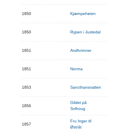
1850
Kjæmpehøien
1850
Rypen i Justedal
1851
Andhrimner
1851
Norma
1853
Sancthansnatten
Gildet på
1856
Solhoug
Fru Inger til
1857
Østråt