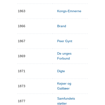
1863
Kongs-Emnerne
1866
Brand
1867
Peer Gynt
De unges
1869
Forbund
1871
Digte
Kejser og
1873
Galilæer
Samfundets
1877
støtter