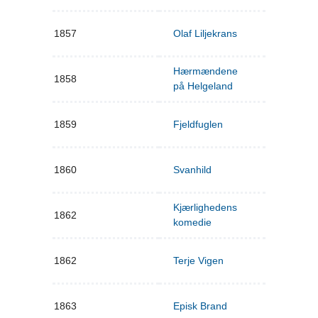
1857
Olaf Liljekrans
Hærmændene
1858
på Helgeland
1859
Fjeldfuglen
1860
Svanhild
Kjærlighedens
1862
komedie
1862
Terje Vigen
1863
Episk Brand