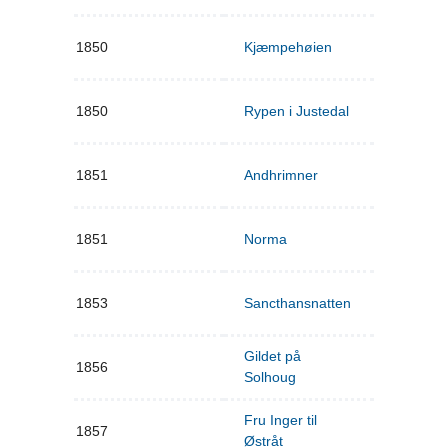
1850
Kjæmpehøien
1850
Rypen i Justedal
1851
Andhrimner
1851
Norma
1853
Sancthansnatten
Gildet på
1856
Solhoug
Fru Inger til
1857
Østråt