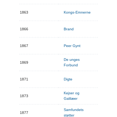
1863
Kongs-Emnerne
1866
Brand
1867
Peer Gynt
De unges
1869
Forbund
1871
Digte
Kejser og
1873
Galilæer
Samfundets
1877
støtter