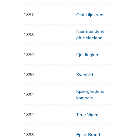
1857
Olaf Liljekrans
Hærmændene
1858
på Helgeland
1859
Fjeldfuglen
1860
Svanhild
Kjærlighedens
1862
komedie
1862
Terje Vigen
1863
Episk Brand