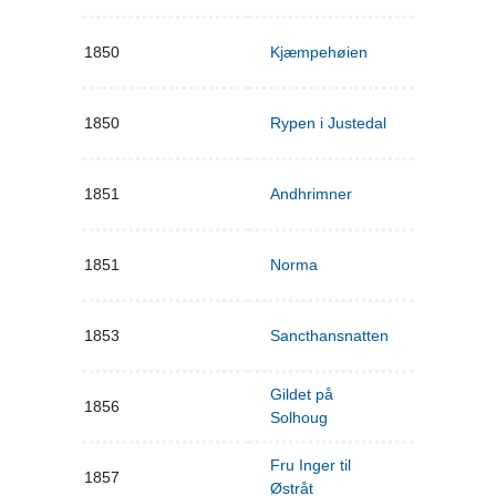
1850
Kjæmpehøien
1850
Rypen i Justedal
1851
Andhrimner
1851
Norma
1853
Sancthansnatten
Gildet på
1856
Solhoug
Fru Inger til
1857
Østråt