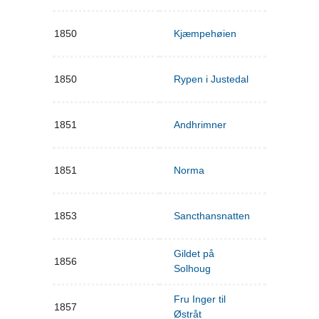
1850
Kjæmpehøien
1850
Rypen i Justedal
1851
Andhrimner
1851
Norma
1853
Sancthansnatten
Gildet på
1856
Solhoug
Fru Inger til
1857
Østråt