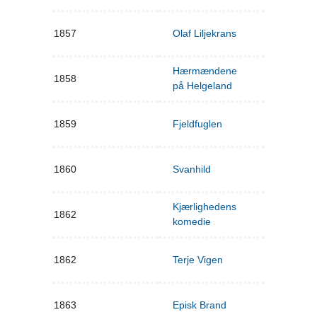
1857
Olaf Liljekrans
Hærmændene
1858
på Helgeland
1859
Fjeldfuglen
1860
Svanhild
Kjærlighedens
1862
komedie
1862
Terje Vigen
1863
Episk Brand