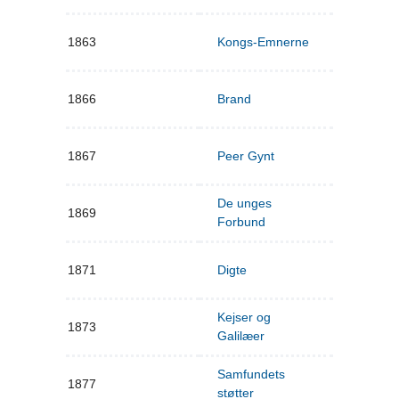
1863
Kongs-Emnerne
1866
Brand
1867
Peer Gynt
De unges
1869
Forbund
1871
Digte
Kejser og
1873
Galilæer
Samfundets
1877
støtter