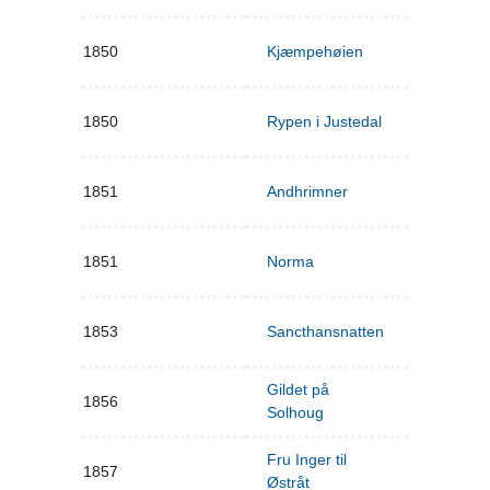
1850
Kjæmpehøien
1850
Rypen i Justedal
1851
Andhrimner
1851
Norma
1853
Sancthansnatten
Gildet på
1856
Solhoug
Fru Inger til
1857
Østråt