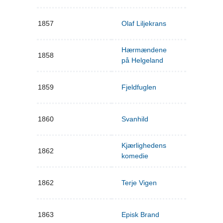
1857
Olaf Liljekrans
Hærmændene
1858
på Helgeland
1859
Fjeldfuglen
1860
Svanhild
Kjærlighedens
1862
komedie
1862
Terje Vigen
1863
Episk Brand