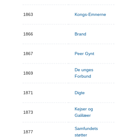
1863
Kongs-Emnerne
1866
Brand
1867
Peer Gynt
De unges
1869
Forbund
1871
Digte
Kejser og
1873
Galilæer
Samfundets
1877
støtter