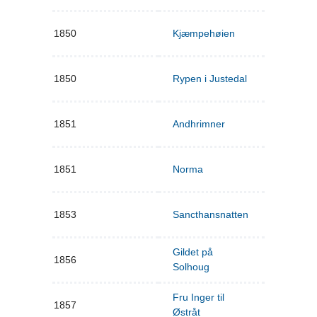
1850
Kjæmpehøien
1850
Rypen i Justedal
1851
Andhrimner
1851
Norma
1853
Sancthansnatten
Gildet på
1856
Solhoug
Fru Inger til
1857
Østråt