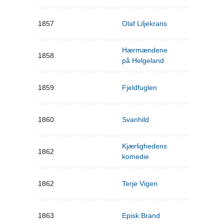
1857
Olaf Liljekrans
Hærmændene
1858
på Helgeland
1859
Fjeldfuglen
1860
Svanhild
Kjærlighedens
1862
komedie
1862
Terje Vigen
1863
Episk Brand