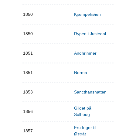
1850
Kjæmpehøien
1850
Rypen i Justedal
1851
Andhrimner
1851
Norma
1853
Sancthansnatten
Gildet på
1856
Solhoug
Fru Inger til
1857
Østråt