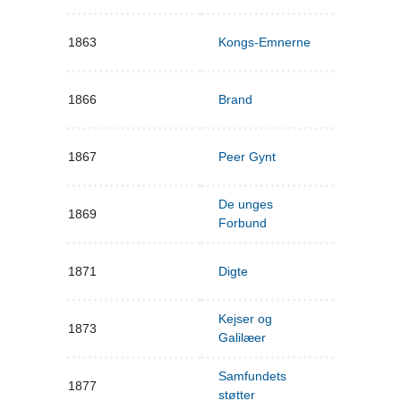
1863
Kongs-Emnerne
1866
Brand
1867
Peer Gynt
De unges
1869
Forbund
1871
Digte
Kejser og
1873
Galilæer
Samfundets
1877
støtter