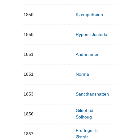
1850
Kjæmpehøien
1850
Rypen i Justedal
1851
Andhrimner
1851
Norma
1853
Sancthansnatten
Gildet på
1856
Solhoug
Fru Inger til
1857
Østråt