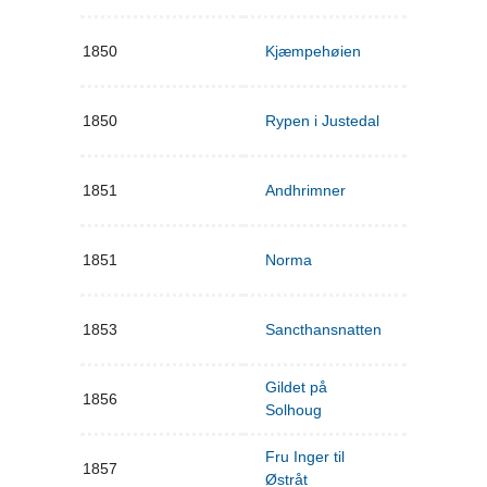
1850
Kjæmpehøien
1850
Rypen i Justedal
1851
Andhrimner
1851
Norma
1853
Sancthansnatten
Gildet på
1856
Solhoug
Fru Inger til
1857
Østråt