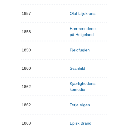
1857
Olaf Liljekrans
Hærmændene
1858
på Helgeland
1859
Fjeldfuglen
1860
Svanhild
Kjærlighedens
1862
komedie
1862
Terje Vigen
1863
Episk Brand