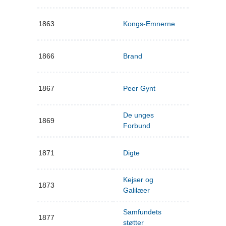
1863
Kongs-Emnerne
1866
Brand
1867
Peer Gynt
De unges
1869
Forbund
1871
Digte
Kejser og
1873
Galilæer
Samfundets
1877
støtter