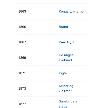
1863
Kongs-Emnerne
1866
Brand
1867
Peer Gynt
De unges
1869
Forbund
1871
Digte
Kejser og
1873
Galilæer
Samfundets
1877
støtter