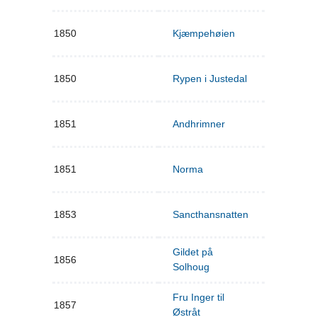
1850
Kjæmpehøien
1850
Rypen i Justedal
1851
Andhrimner
1851
Norma
1853
Sancthansnatten
Gildet på
1856
Solhoug
Fru Inger til
1857
Østråt