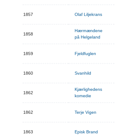
1857
Olaf Liljekrans
Hærmændene
1858
på Helgeland
1859
Fjeldfuglen
1860
Svanhild
Kjærlighedens
1862
komedie
1862
Terje Vigen
1863
Episk Brand