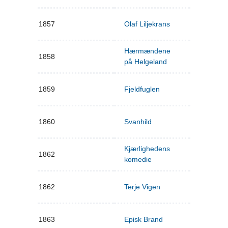
1857
Olaf Liljekrans
Hærmændene
1858
på Helgeland
1859
Fjeldfuglen
1860
Svanhild
Kjærlighedens
1862
komedie
1862
Terje Vigen
1863
Episk Brand