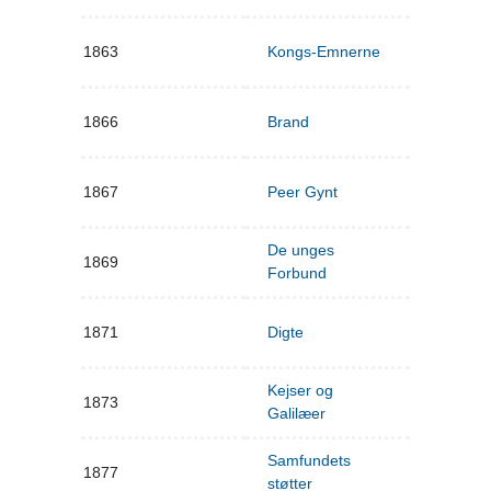
1863
Kongs-Emnerne
1866
Brand
1867
Peer Gynt
De unges
1869
Forbund
1871
Digte
Kejser og
1873
Galilæer
Samfundets
1877
støtter