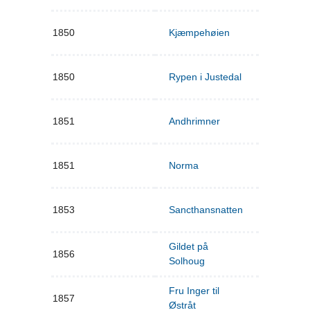
1850
Kjæmpehøien
1850
Rypen i Justedal
1851
Andhrimner
1851
Norma
1853
Sancthansnatten
Gildet på
1856
Solhoug
Fru Inger til
1857
Østråt