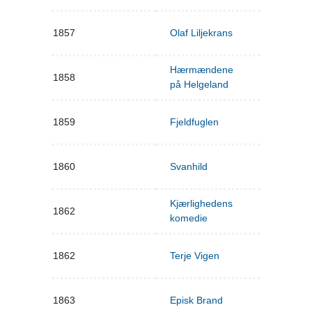
1857
Olaf Liljekrans
Hærmændene
1858
på Helgeland
1859
Fjeldfuglen
1860
Svanhild
Kjærlighedens
1862
komedie
1862
Terje Vigen
1863
Episk Brand