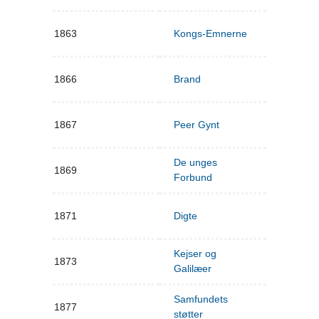
1863
Kongs-Emnerne
1866
Brand
1867
Peer Gynt
De unges
1869
Forbund
1871
Digte
Kejser og
1873
Galilæer
Samfundets
1877
støtter