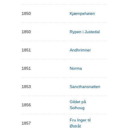
1850
Kjæmpehøien
1850
Rypen i Justedal
1851
Andhrimner
1851
Norma
1853
Sancthansnatten
Gildet på
1856
Solhoug
Fru Inger til
1857
Østråt