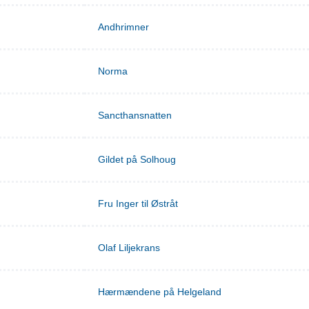
Andhrimner
Norma
Sancthansnatten
Gildet på Solhoug
Fru Inger til Østråt
Olaf Liljekrans
Hærmændene på Helgeland