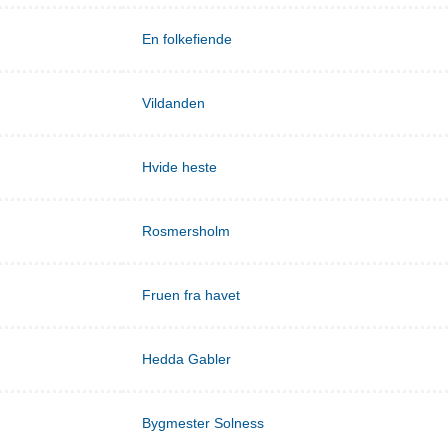
En folkefiende
Vildanden
Hvide heste
Rosmersholm
Fruen fra havet
Hedda Gabler
Bygmester Solness