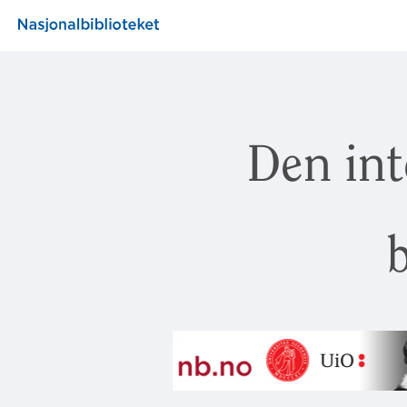
Den int
b