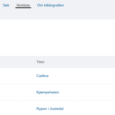
Søk
Verkliste
Om bibliografien
Tittel
Catilina
Kjæmpehøien
Rypen i Justedal