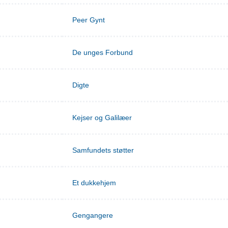
Peer Gynt
De unges Forbund
Digte
Kejser og Galilæer
Samfundets støtter
Et dukkehjem
Gengangere