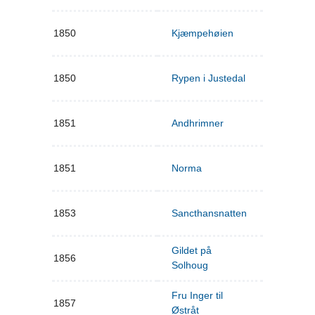
1850
Kjæmpehøien
1850
Rypen i Justedal
1851
Andhrimner
1851
Norma
1853
Sancthansnatten
Gildet på
1856
Solhoug
Fru Inger til
1857
Østråt