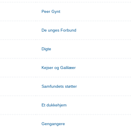
Peer Gynt
De unges Forbund
Digte
Kejser og Galilæer
Samfundets støtter
Et dukkehjem
Gengangere