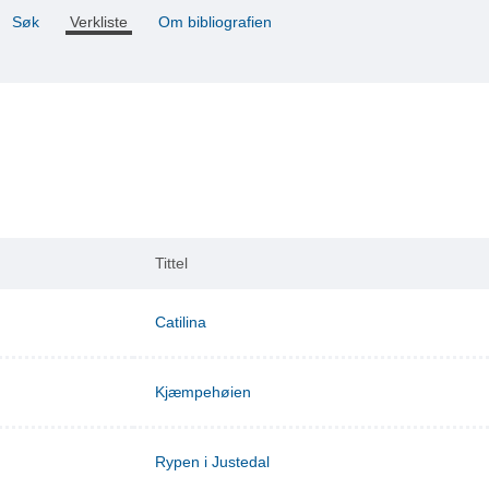
Søk
Verkliste
Om bibliografien
Tittel
Catilina
Kjæmpehøien
Rypen i Justedal