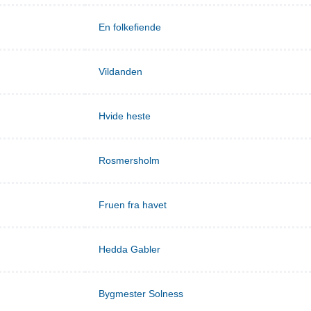
En folkefiende
Vildanden
Hvide heste
Rosmersholm
Fruen fra havet
Hedda Gabler
Bygmester Solness