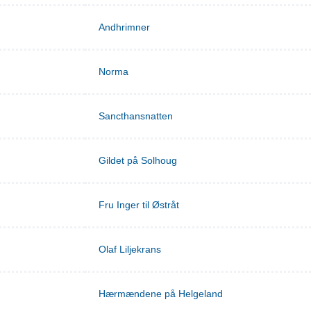
Andhrimner
Norma
Sancthansnatten
Gildet på Solhoug
Fru Inger til Østråt
Olaf Liljekrans
Hærmændene på Helgeland