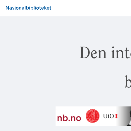
Den int
b