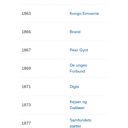
1863
Kongs-Emnerne
1866
Brand
1867
Peer Gynt
De unges
1869
Forbund
1871
Digte
Kejser og
1873
Galilæer
Samfundets
1877
støtter