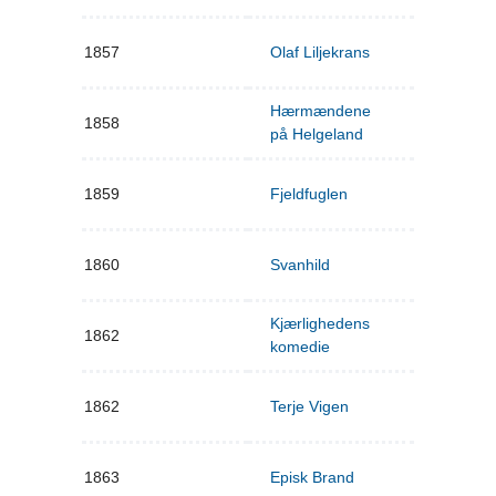
1857
Olaf Liljekrans
Hærmændene
1858
på Helgeland
1859
Fjeldfuglen
1860
Svanhild
Kjærlighedens
1862
komedie
1862
Terje Vigen
1863
Episk Brand