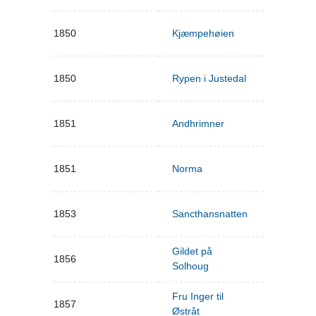
1850
Kjæmpehøien
1850
Rypen i Justedal
1851
Andhrimner
1851
Norma
1853
Sancthansnatten
Gildet på
1856
Solhoug
Fru Inger til
1857
Østråt