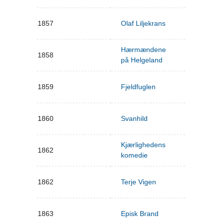
1857
Olaf Liljekrans
Hærmændene
1858
på Helgeland
1859
Fjeldfuglen
1860
Svanhild
Kjærlighedens
1862
komedie
1862
Terje Vigen
1863
Episk Brand