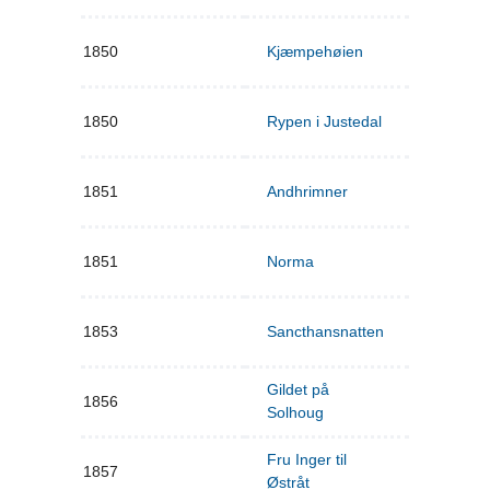
1850
Kjæmpehøien
1850
Rypen i Justedal
1851
Andhrimner
1851
Norma
1853
Sancthansnatten
Gildet på
1856
Solhoug
Fru Inger til
1857
Østråt