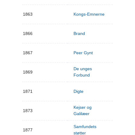
1863
Kongs-Emnerne
1866
Brand
1867
Peer Gynt
De unges
1869
Forbund
1871
Digte
Kejser og
1873
Galilæer
Samfundets
1877
støtter