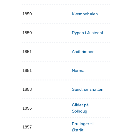
1850
Kjæmpehøien
1850
Rypen i Justedal
1851
Andhrimner
1851
Norma
1853
Sancthansnatten
Gildet på
1856
Solhoug
Fru Inger til
1857
Østråt