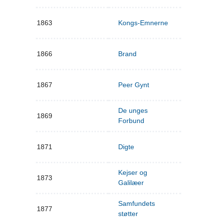
1863
Kongs-Emnerne
1866
Brand
1867
Peer Gynt
De unges
1869
Forbund
1871
Digte
Kejser og
1873
Galilæer
Samfundets
1877
støtter