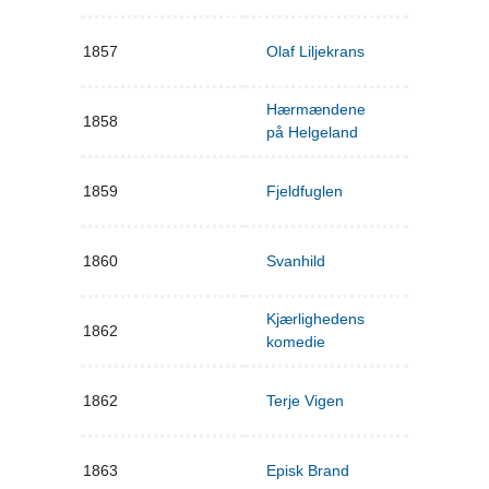
1857
Olaf Liljekrans
Hærmændene
1858
på Helgeland
1859
Fjeldfuglen
1860
Svanhild
Kjærlighedens
1862
komedie
1862
Terje Vigen
1863
Episk Brand