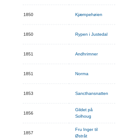
1850
Kjæmpehøien
1850
Rypen i Justedal
1851
Andhrimner
1851
Norma
1853
Sancthansnatten
Gildet på
1856
Solhoug
Fru Inger til
1857
Østråt