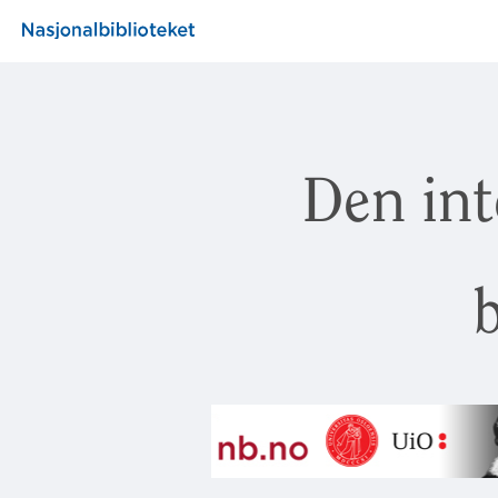
Den int
b