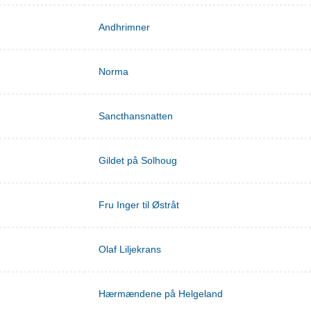
Andhrimner
Norma
Sancthansnatten
Gildet på Solhoug
Fru Inger til Østråt
Olaf Liljekrans
Hærmændene på Helgeland