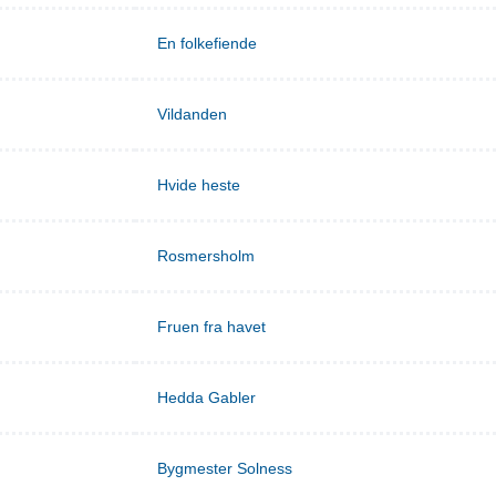
En folkefiende
Vildanden
Hvide heste
Rosmersholm
Fruen fra havet
Hedda Gabler
Bygmester Solness