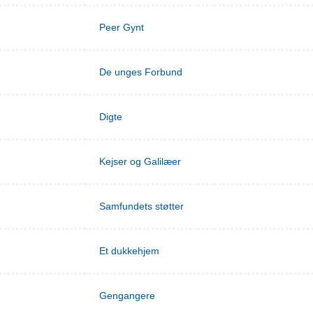
Peer Gynt
De unges Forbund
Digte
Kejser og Galilæer
Samfundets støtter
Et dukkehjem
Gengangere