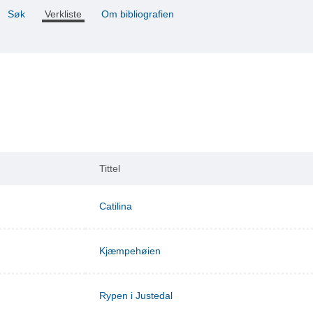
Søk
Verkliste
Om bibliografien
Tittel
Catilina
Kjæmpehøien
Rypen i Justedal