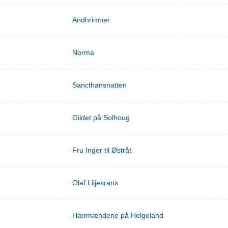
Andhrimner
Norma
Sancthansnatten
Gildet på Solhoug
Fru Inger til Østråt
Olaf Liljekrans
Hærmændene på Helgeland