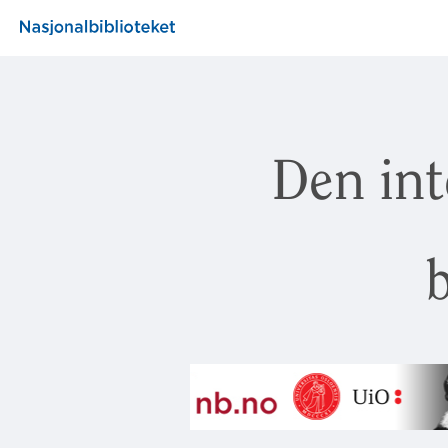
Den int
b