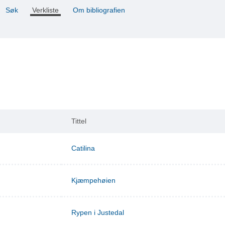
Søk
Verkliste
Om bibliografien
Tittel
Catilina
Kjæmpehøien
Rypen i Justedal