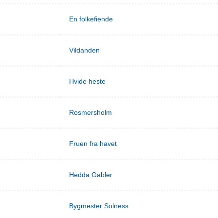
En folkefiende
Vildanden
Hvide heste
Rosmersholm
Fruen fra havet
Hedda Gabler
Bygmester Solness