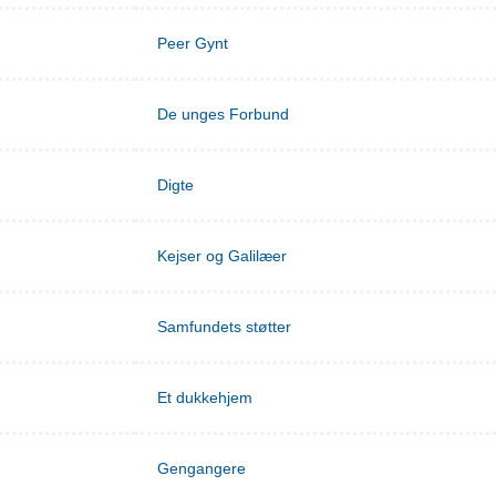
Peer Gynt
De unges Forbund
Digte
Kejser og Galilæer
Samfundets støtter
Et dukkehjem
Gengangere