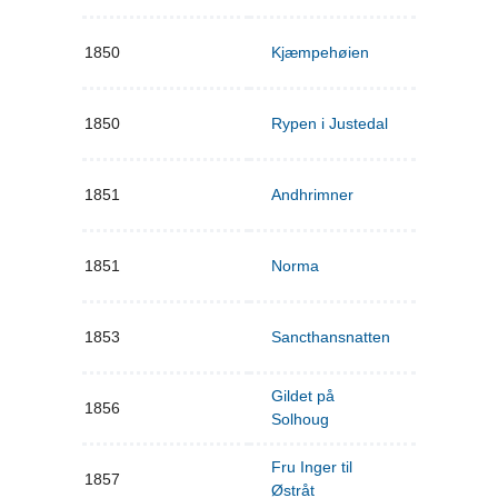
1850
Kjæmpehøien
1850
Rypen i Justedal
1851
Andhrimner
1851
Norma
1853
Sancthansnatten
Gildet på
1856
Solhoug
Fru Inger til
1857
Østråt