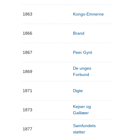
1863
Kongs-Emnerne
1866
Brand
1867
Peer Gynt
De unges
1869
Forbund
1871
Digte
Kejser og
1873
Galilæer
Samfundets
1877
støtter