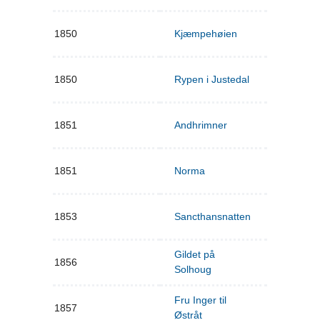
1850
Kjæmpehøien
1850
Rypen i Justedal
1851
Andhrimner
1851
Norma
1853
Sancthansnatten
Gildet på
1856
Solhoug
Fru Inger til
1857
Østråt