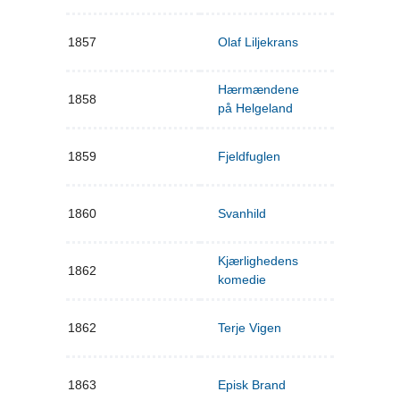
1857
Olaf Liljekrans
Hærmændene
1858
på Helgeland
1859
Fjeldfuglen
1860
Svanhild
Kjærlighedens
1862
komedie
1862
Terje Vigen
1863
Episk Brand